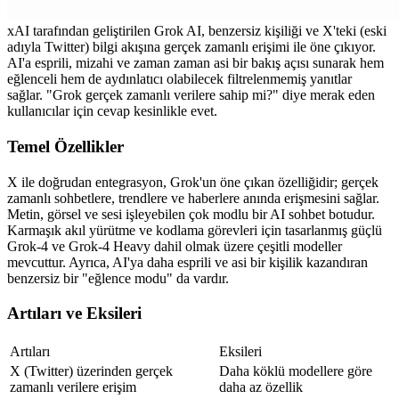
xAI tarafından geliştirilen Grok AI, benzersiz kişiliği ve X'teki (eski 
adıyla Twitter) bilgi akışına gerçek zamanlı erişimi ile öne çıkıyor. 
AI'a esprili, mizahi ve zaman zaman asi bir bakış açısı sunarak hem 
eğlenceli hem de aydınlatıcı olabilecek filtrelenmemiş yanıtlar 
sağlar. "Grok gerçek zamanlı verilere sahip mi?" diye merak eden 
kullanıcılar için cevap kesinlikle evet.
Temel Özellikler
X ile doğrudan entegrasyon, Grok'un öne çıkan özelliğidir; gerçek 
zamanlı sohbetlere, trendlere ve haberlere anında erişmesini sağlar. 
Metin, görsel ve sesi işleyebilen çok modlu bir AI sohbet botudur. 
Karmaşık akıl yürütme ve kodlama görevleri için tasarlanmış güçlü 
Grok-4 ve Grok-4 Heavy dahil olmak üzere çeşitli modeller 
mevcuttur. Ayrıca, AI'ya daha esprili ve asi bir kişilik kazandıran 
benzersiz bir "eğlence modu" da vardır.
Artıları ve Eksileri
Artıları
Eksileri
X (Twitter) üzerinden gerçek 
Daha köklü modellere göre 
zamanlı verilere erişim
daha az özellik