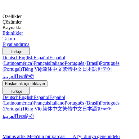
Özellikler
Çözümler
Kaynaklar
Etkinlikler
Takım
Fiyatlandırma
Türkçe
Deutsch
English
Español
Español
(Latinoamérica)
Français
Italiano
Português (Brasil)
Português
(Portugal)
Tiếng Việt
简体中文
繁體中文
日本語
한국어
العربية
ไทย
हिन्दी
Başlamak için tıklayın
Türkçe
Deutsch
English
Español
Español
(Latinoamérica)
Français
Italiano
Português (Brasil)
Português
(Portugal)
Tiếng Việt
简体中文
繁體中文
日本語
한국어
العربية
ไทย
हिन्दी
Manus artık Meta'nın bir parçası — AI'yi dünya genelindeki