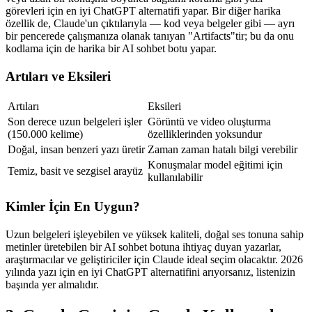
görevleri için en iyi ChatGPT alternatifi yapar. Bir diğer harika 
özellik de, Claude'un çıktılarıyla — kod veya belgeler gibi — ayrı 
bir pencerede çalışmanıza olanak tanıyan "Artifacts"tir; bu da onu 
kodlama için de harika bir AI sohbet botu yapar.
Artıları ve Eksileri
Artıları
Eksileri
Son derece uzun belgeleri işler 
Görüntü ve video oluşturma 
(150.000 kelime)
özelliklerinden yoksundur
Doğal, insan benzeri yazı üretir
Zaman zaman hatalı bilgi verebilir
Konuşmalar model eğitimi için 
Temiz, basit ve sezgisel arayüz
kullanılabilir
Kimler İçin En Uygun?
Uzun belgeleri işleyebilen ve yüksek kaliteli, doğal ses tonuna sahip 
metinler üretebilen bir AI sohbet botuna ihtiyaç duyan yazarlar, 
araştırmacılar ve geliştiriciler için Claude ideal seçim olacaktır. 2026 
yılında yazı için en iyi ChatGPT alternatifini arıyorsanız, listenizin 
başında yer almalıdır.