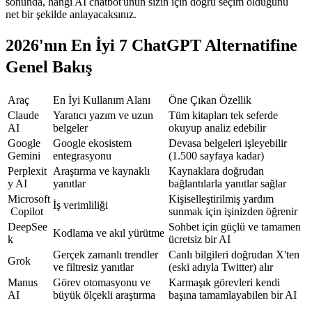
sonunda, hangi AI chatbot'unun sizin için doğru seçim olduğunu 
net bir şekilde anlayacaksınız.
2026'nın En İyi 7 ChatGPT Alternatifine 
Genel Bakış
Araç
En İyi Kullanım Alanı
Öne Çıkan Özellik
Claude 
Yaratıcı yazım ve uzun 
Tüm kitapları tek seferde 
AI
belgeler
okuyup analiz edebilir
Google 
Google ekosistem 
Devasa belgeleri işleyebilir 
Gemini
entegrasyonu
(1.500 sayfaya kadar)
Perplexit
Araştırma ve kaynaklı 
Kaynaklara doğrudan 
y AI
yanıtlar
bağlantılarla yanıtlar sağlar
Microsoft
Kişiselleştirilmiş yardım 
İş verimliliği
 Copilot
sunmak için işinizden öğrenir
DeepSee
Sohbet için güçlü ve tamamen 
Kodlama ve akıl yürütme
k
ücretsiz bir AI
Gerçek zamanlı trendler 
Canlı bilgileri doğrudan X'ten 
Grok
ve filtresiz yanıtlar
(eski adıyla Twitter) alır
Manus 
Görev otomasyonu ve 
Karmaşık görevleri kendi 
AI
büyük ölçekli araştırma
başına tamamlayabilen bir AI