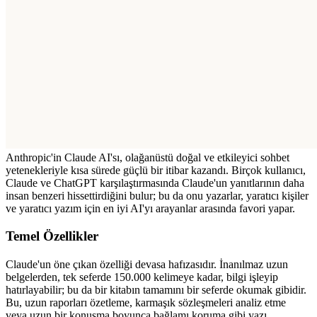
Anthropic'in Claude AI'sı, olağanüstü doğal ve etkileyici sohbet 
yetenekleriyle kısa sürede güçlü bir itibar kazandı. Birçok kullanıcı, 
Claude ve ChatGPT karşılaştırmasında Claude'un yanıtlarının daha 
insan benzeri hissettirdiğini bulur; bu da onu yazarlar, yaratıcı kişiler 
ve yaratıcı yazım için en iyi AI'yı arayanlar arasında favori yapar.
Temel Özellikler
Claude'un öne çıkan özelliği devasa hafızasıdır. İnanılmaz uzun 
belgelerden, tek seferde 150.000 kelimeye kadar, bilgi işleyip 
hatırlayabilir; bu da bir kitabın tamamını bir seferde okumak gibidir. 
Bu, uzun raporları özetleme, karmaşık sözleşmeleri analiz etme 
veya uzun bir konuşma boyunca bağlamı koruma gibi yazı 