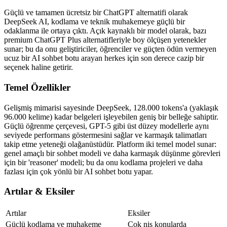
Güçlü ve tamamen ücretsiz bir ChatGPT alternatifi olarak 
DeepSeek AI, kodlama ve teknik muhakemeye güçlü bir 
odaklanma ile ortaya çıktı. Açık kaynaklı bir model olarak, bazı 
premium ChatGPT Plus alternatifleriyle boy ölçüşen yetenekler 
sunar; bu da onu geliştiriciler, öğrenciler ve güçten ödün vermeyen 
ucuz bir AI sohbet botu arayan herkes için son derece cazip bir 
seçenek haline getirir.
Temel Özellikler
Gelişmiş mimarisi sayesinde DeepSeek, 128.000 tokens'a (yaklaşık 
96.000 kelime) kadar belgeleri işleyebilen geniş bir belleğe sahiptir. 
Güçlü öğrenme çerçevesi, GPT-5 gibi üst düzey modellerle aynı 
seviyede performans göstermesini sağlar ve karmaşık talimatları 
takip etme yeteneği olağanüstüdür. Platform iki temel model sunar: 
genel amaçlı bir sohbet modeli ve daha karmaşık düşünme görevleri 
için bir 'reasoner' modeli; bu da onu kodlama projeleri ve daha 
fazlası için çok yönlü bir AI sohbet botu yapar.
Artılar & Eksiler
Artılar
Eksiler
Güçlü kodlama ve muhakeme 
Çok niş konularda 