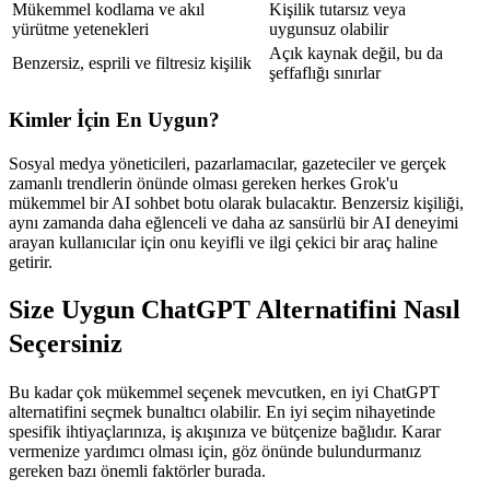
Mükemmel kodlama ve akıl 
Kişilik tutarsız veya 
yürütme yetenekleri
uygunsuz olabilir
Açık kaynak değil, bu da 
Benzersiz, esprili ve filtresiz kişilik
şeffaflığı sınırlar
Kimler İçin En Uygun?
Sosyal medya yöneticileri, pazarlamacılar, gazeteciler ve gerçek 
zamanlı trendlerin önünde olması gereken herkes Grok'u 
mükemmel bir AI sohbet botu olarak bulacaktır. Benzersiz kişiliği, 
aynı zamanda daha eğlenceli ve daha az sansürlü bir AI deneyimi 
arayan kullanıcılar için onu keyifli ve ilgi çekici bir araç haline 
getirir.
Size Uygun ChatGPT Alternatifini Nasıl 
Seçersiniz
Bu kadar çok mükemmel seçenek mevcutken, en iyi ChatGPT 
alternatifini seçmek bunaltıcı olabilir. En iyi seçim nihayetinde 
spesifik ihtiyaçlarınıza, iş akışınıza ve bütçenize bağlıdır. Karar 
vermenize yardımcı olması için, göz önünde bulundurmanız 
gereken bazı önemli faktörler burada.