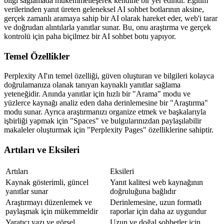
bilgi sağlamada mükemmelleşerek kendine bir yer edindi. Eğitim 
verilerinden yanıt üreten geleneksel AI sohbet botlarının aksine, 
gerçek zamanlı aramaya sahip bir AI olarak hareket eder, web'i tarar 
ve doğrudan alıntılarla yanıtlar sunar. Bu, onu araştırma ve gerçek 
kontrolü için paha biçilmez bir AI sohbet botu yapıyor.
Temel Özellikler
Perplexity AI'ın temel özelliği, güven oluşturan ve bilgileri kolayca 
doğrulamanıza olanak tanıyan kaynaklı yanıtlar sağlama 
yeteneğidir. Anında yanıtlar için hızlı bir "Arama" modu ve 
yüzlerce kaynağı analiz eden daha derinlemesine bir "Araştırma" 
modu sunar. Ayrıca araştırmanızı organize etmek ve başkalarıyla 
işbirliği yapmak için "Spaces" ve bulgularınızdan paylaşılabilir 
makaleler oluşturmak için "Perplexity Pages" özelliklerine sahiptir.
Artıları ve Eksileri
Artıları
Eksileri
Kaynak gösterimli, güncel 
Yanıt kalitesi web kaynağının 
yanıtlar sunar
doğruluğuna bağlıdır
Araştırmayı düzenlemek ve 
Derinlemesine, uzun formatlı 
paylaşmak için mükemmeldir
raporlar için daha az uygundur
Yaratıcı yazı ve görsel 
Uzun ve doğal sohbetler için 