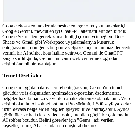
Google ekosistemine derinlemesine entegre olmuş kullanıcılar için 
Google Gemini, mevcut en iyi ChatGPT alternatiflerinden biridir. 
Google Search'ten gerçek zamanlı bilgi çekme yeteneği ve Docs, 
Sheets ve Gmail gibi Workspace uygulamalarıyla kusursuz 
entegrasyonu, onu geniş bir görev yelpazesi için inanılmaz derecede 
verimli bir AI sohbet botu haline getiriyor. Gemini ile ChatGPT 
karşılaştırıldığında, Gemini'nin canlı web verilerine doğrudan 
erişimi önemli bir avantajdır.
Temel Özellikler
Google'ın uygulamalarıyla yerel entegrasyon, Gemini'nin temel 
gücüdür ve iş akışınızdan ayrılmadan e-postaları özetlemenize, 
belgeler hazırlamanıza ve verileri analiz etmenize olanak tanır. Web 
erişimi olan bu AI sohbet botunun Pro sürümü, 1.500 sayfaya kadar 
uzun devasa belgelerden bilgileri işleyebilir ve hatırlayabilir. Ayrıca 
görüntüler ve hatta kısa videolar oluşturabilen güçlü bir çok modlu 
AI sohbet botudur. Belirli görevler için "Gems" adı verilen 
kişiselleştirilmiş AI asistanları da oluşturabilirsiniz.