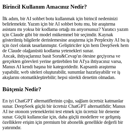
Birincil Kullanım Amacınız Nedir?
İlk adım, bir AI sohbet botu kullanmak için birincil nedeninizi 
belirlemektir. Yazım için bir AI sohbet botu mu, bir araştırma 
asistanı mı yoksa bir kodlama ortağı mı arıyorsunuz? Yaratıcı yazım 
için Claude gibi bir model mükemmel bir seçimdir. Kaynak 
gösterilmiş bilgilerle derinlemesine araştırma için Perplexity AI bu iş 
için özel olarak tasarlanmıştır. Geliştiriciler için hem DeepSeek hem 
de Claude olağanüstü kodlama yetenekleri sunar.
Ancak, ihtiyaçlarınız basit Soru&Cevap'ın ötesine geçiyorsa ve 
gerçekten görevleri yerine getirebilen bir AI'ya ihtiyacınız varsa, 
Manus AI kendi başına bir kategoridedir. Kapsamlı araştırma 
yapabilir, web siteleri oluşturabilir, sunumlar hazırlayabilir ve iş 
akışlarını otomatikleştirebilir; hepsi sürekli denetim olmadan.
Bütçeniz Nedir?
En iyi ChatGPT alternatiflerinin çoğu, sağlam ücretsiz katmanlar 
sunar. DeepSeek güçlü bir ücretsiz ChatGPT alternatifidir; Manus 
AI ise otonom yeteneklerini test etmek için ücretsiz bir deneme 
sunar. Güçlü kullanıcılar için, daha güçlü modellere ve gelişmiş 
özelliklere erişim için premium bir abonelik genellikle değerli bir 
yatırımdır.