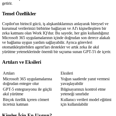
getirir.
Temel Özellikler
Copilot'un birincil gücü, iş alışkanlıklarınızı anlayarak bireysel ve 
kurumsal verilerinizi birbirine bağlayan ve AI'ı kişiselleştiren bir 
zeka katmanı olan Work IQ'dur. Bu sayede, her gün kullandığınız 
Microsoft 365 uygulamalarının içinde doğrudan son derece alakalı 
ve bağlama uygun yardım sağlayabilir. Ayrıca görevleri 
otomatikleştirebilen agent'ları destekler ve artık zeka ile akıl 
yürütme yeteneklerinde önemli bir sıçrama sunan GPT-5'i de içerir.
Artıları ve Eksileri
Artıları
Eksileri
Microsoft 365 uygulamalarına 
Yoğun saatlerde yanıt vermesi 
doğrudan entegre olur
yavaşlayabilir
GPT-5 entegrasyonu ile güçlü 
Bilgisayarınızı kontrol etme 
akıl yürütme
yeteneği sınırlıdır
Birçok özellik içeren cömert 
Kullanıcı verileri model eğitimi 
ücretsiz katman
için kullanılabilir
Kimler İçin En Uygun?