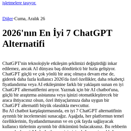
işletmelere taşıyor.
Diğer
·
Cuma, Aralık 26
2026'nın En İyi 7 ChatGPT
Alternatifi
ChatGPT'nin teknolojiyle etkileşim şeklimizi değiştirdiği inkar 
edilemez, ancak AI dünyası baş döndürücü bir hızla gelişiyor. 
ChatGPT güçlü ve çok yönlü bir araç olmaya devam etse de, 
giderek daha fazla kullanıcı 2026'da özel özellikler, daha rekabetçi 
fiyatlandırma veya AI etkileşimine farklı bir yaklaşım sunan en iyi 
ChatGPT alternatiflerini arıyor. Yazmak için bir AI chatbot'una, 
güçlü bir araştırma asistanına veya işinizi otomatikleştirecek bir 
araca ihtiyacınız olsun, özel ihtiyaçlarınıza daha uygun bir 
ChatGPT alternatifi büyük olasılıkla mevcuttur.
Bu AI chatbot karşılaştırmasında, en iyi 7 ChatGPT alternatifinin 
ayrıntılı bir incelemesini sunacağız. Aşağıda, her platformun temel 
özelliklerinin, fiyatlandırmasının ve en çok fayda sağlayacak 
kullanıcı türlerinin ayrıntılı bir dökümünü bulacaksınız. Bu rehberin 