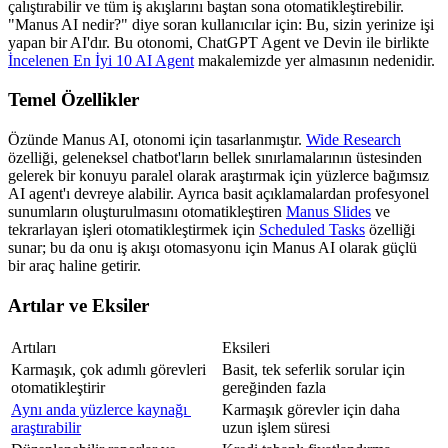
çalıştırabilir ve tüm iş akışlarını baştan sona otomatikleştirebilir. 
"Manus AI nedir?" diye soran kullanıcılar için: Bu, sizin yerinize işi 
yapan bir AI'dır. Bu otonomi, ChatGPT Agent ve Devin ile birlikte 
İncelenen En İyi 10 AI Agent
 makalemizde yer almasının nedenidir.
Temel Özellikler
Özünde Manus AI, otonomi için tasarlanmıştır. 
Wide Research
özelliği, geleneksel chatbot'ların bellek sınırlamalarının üstesinden 
gelerek bir konuyu paralel olarak araştırmak için yüzlerce bağımsız 
AI agent'ı devreye alabilir. Ayrıca basit açıklamalardan profesyonel 
sunumların oluşturulmasını otomatikleştiren 
Manus Slides
 ve 
tekrarlayan işleri otomatikleştirmek için 
Scheduled Tasks
 özelliği 
sunar; bu da onu iş akışı otomasyonu için Manus AI olarak güçlü 
bir araç haline getirir.
Artılar ve Eksiler
Artıları
Eksileri
Karmaşık, çok adımlı görevleri 
Basit, tek seferlik sorular için 
otomatikleştirir
gereğinden fazla
Aynı anda yüzlerce kaynağı 
Karmaşık görevler için daha 
araştırabilir
uzun işlem süresi