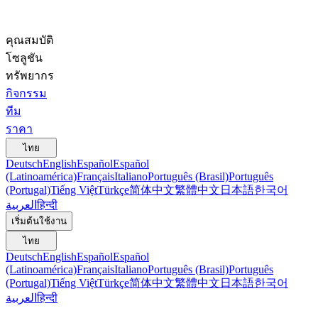
คุณสมบัติ
โซลูชัน
ทรัพยากร
กิจกรรม
ทีม
ราคา
ไทย
Deutsch
English
Español
Español
(Latinoamérica)
Français
Italiano
Português (Brasil)
Português
(Portugal)
Tiếng Việt
Türkçe
简体中文
繁體中文
日本語
한국어
العربية
हिन्दी
เริ่มต้นใช้งาน
ไทย
Deutsch
English
Español
Español
(Latinoamérica)
Français
Italiano
Português (Brasil)
Português
(Portugal)
Tiếng Việt
Türkçe
简体中文
繁體中文
日本語
한국어
العربية
हिन्दी