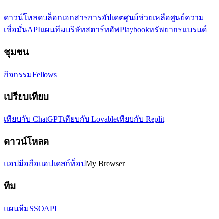
ดาวน์โหลด
บล็อก
เอกสาร
การอัปเดต
ศูนย์ช่วยเหลือ
ศูนย์ความ
เชื่อมั่น
API
แผนทีม
บริษัทสตาร์ทอัพ
Playbook
ทรัพยากรแบรนด์
ชุมชน
กิจกรรม
Fellows
เปรียบเทียบ
เทียบกับ ChatGPT
เทียบกับ Lovable
เทียบกับ Replit
ดาวน์โหลด
แอปมือถือ
แอปเดสก์ท็อป
My Browser
ทีม
แผนทีม
SSO
API