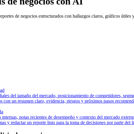
is de negocios con AI
eportes de negocios estructurados con hallazgos claros, gráficos útiles
dad
eñales del tamaño del mercado, posicionamiento de competidores, segme
ios con un resumen claro, evidencia, riesgos y próximos pasos recomend
da
internas, notas recientes de desempeño y contexto del mercado externo
mas y redactar un reporte listo para la toma de decisiones por parte del l