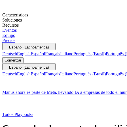
Características
Soluciones
Recursos
Eventos
Equipo
Precios
Español (Latinoamérica)
Deutsch
English
Español
Français
Italiano
Português (Brasil)
Português (
Comenzar
Español (Latinoamérica)
Deutsch
English
Español
Français
Italiano
Português (Brasil)
Português (
Manus ahora es parte de Meta, llevando IA a empresas de todo el mu
Todos Playbooks