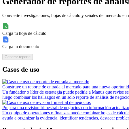
Generador de reportes de anális
Convierte investigaciones, hojas de cálculo y señales del mercado en r
Carga tu hoja de cálculo
Carga tu documento
Generar reporte
Casos de uso
Construye un reporte de entrada al mercado para una nueva oportuni
Un fundador o líder de estrategia puede pedirle a Manus que revise s
luego combinar los hallazgos en un solo reporte de análisis de negoc
Prepara una revisión trimestral de negocios con información actualiza
Un equipo de operaciones o finanzas puede combinar hojas de cálculo 
ayuda a organizar la evidencia, identificar tendencias, destacar proble