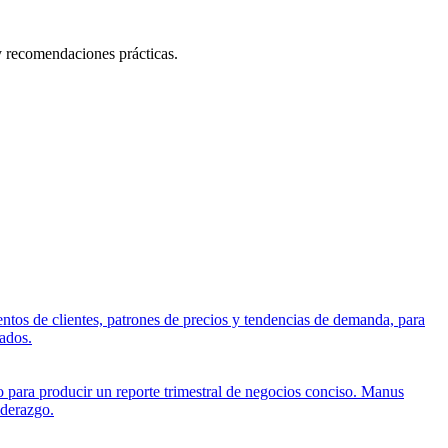
 y recomendaciones prácticas.
ntos de clientes, patrones de precios y tendencias de demanda, para
ados.
 para producir un reporte trimestral de negocios conciso. Manus
iderazgo.