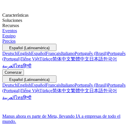
Características
Soluciones
Recursos
Eventos
Equipo
Precios
Español (Latinoamérica)
Deutsch
English
Español
Français
Italiano
Português (Brasil)
Português
(Portugal)
Tiếng Việt
Türkçe
简体中文
繁體中文
日本語
한국어
العربية
ไทย
हिन्दी
Comenzar
Español (Latinoamérica)
Deutsch
English
Español
Français
Italiano
Português (Brasil)
Português
(Portugal)
Tiếng Việt
Türkçe
简体中文
繁體中文
日本語
한국어
العربية
ไทย
हिन्दी
Manus ahora es parte de Meta, llevando IA a empresas de todo el
mundo.