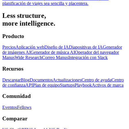
planificación de viajes sea sencilla y placentera.
Less structure,
more intelligence.
Producto
Precios
Aplicación web
Diseño de IA
Diapositivas de IA
Generador
de imágenes AI
Generador de música AI
Operador del navegador
Manus
Wide Research
Correo Manus
Integración con Slack
Recursos
Descargar
Blog
Documentos
Actualizaciones
Centro de ayuda
Centro
de confianza
API
Plan de equipo
Startups
Playbook
Activos de marca
Comunidad
Eventos
Fellows
Comparar