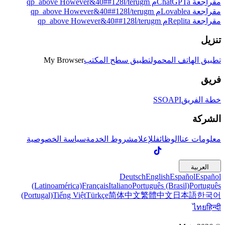
مقراجعة ChatGPTaم terugm/ا128##40&qp_above However
مقراجعة Lovableaم terugm/ا128##40&qp_above However
مقراجعة Replitaم terugm/ا128##40&qp_above However
تنزيل
تطبيق الهاتف المحمول
تطبيق سطح المكتب
My Browser
فريق
خطة الفريق
API
SSO
الشركة
معلومات عنا
الوظائف
للإعلام
شروط الخدمة
سياسة الخصوصية
العربية
Deutsch
English
Español
Español
(Latinoamérica)
Français
Italiano
Português (Brasil)
Português
(Portugal)
Tiếng Việt
Türkçe
简体中文
繁體中文
日本語
한국어
ไทย
हिन्दी