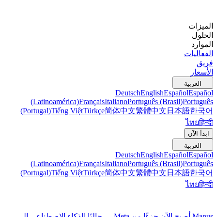
الميزات
الحلول
الموارد
الفعاليات
فريق
الأسعار
العربية
Deutsch
English
Español
Español
(Latinoamérica)
Français
Italiano
Português (Brasil)
Português
(Portugal)
Tiếng Việt
Türkçe
简体中文
繁體中文
日本語
한국어
ไทย
हिन्दी
ابدأ الآن
العربية
Deutsch
English
Español
Español
(Latinoamérica)
Français
Italiano
Português (Brasil)
Português
(Portugal)
Tiếng Việt
Türkçe
简体中文
繁體中文
日本語
한국어
ไทย
हिन्दी
Manus أصبح الآن جزءًا من Meta — جالبًا الذكاء الاصطناعي إلى