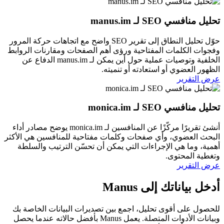
تحليل منافسي SEO لـ manus.im
حوّل تحليل النطاق إلى تقرير SEO واضح مع اتجاهات حركة المرور
وفجوات الكلمات المفتاحية ورؤى أهم الصفحات ومقارنات الروابط
الخلفية وتوصيات عملية حول أين يمكن لـ manus.im الدفاع عن
الظهور العضوي أو استعادته أو تنميته.
عرض التقرير
تحليل منافسي SEO لـ monica.im
أنشئ تقريرًا مركّزًا عن المنافسين لـ monica.im يوضح مصادر أداء
البحث العضوي، وأي صفحات وكلمات مفتاحية للمنافسين هي الأكثر
أهمية، وما هي الإجراءات التي يمكن أن تحسّن الترتيب والسلطة
وتغطية المحتوى.
عرض التقرير
أدخل بياناتك إلى Manus
للحصول على أقوى تحليل، اجمع بين تصديرات البيانات الخاصة بك
وبيانات الأدوات المتصلة. يعمل Manus بأفضل حالاته عندما يحصل