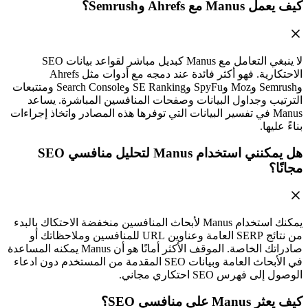
كيف يعمل Manus مع Ahrefs وSemrush؟
لا ينبغي التعامل مع Manus كبديل مباشر لقواعد بيانات SEO
الاحتكارية. فهو أكثر فائدة عند دمجه مع أدوات مثل Ahrefs
وSemrush وMoz وSpyFu وSE Ranking وSearch Console ومتتبعات
الترتيب وجداول البيانات وصفحات المنافسين المباشرة. يساعد
Manus في تفسير البيانات التي توفرها هذه المصادر واتخاذ إجراءات
بناءً عليها.
هل يمكنني استخدام Manus لتحليل منافسي SEO
مجانًا؟
يمكنك استخدام Manus لأبحاث المنافسين منخفضة الاحتكاك بالبدء
من نتائج SERP العامة وعناوين URL للمنافسين وملاحظاتك أو
صادراتك الخاصة. الموقف الأكثر أمانًا هو أن Manus يمكنه المساعدة
في الأبحاث العامة وبيانات SEO المقدمة من المستخدم دون ادعاء
الوصول إلى فهرس SEO احتكاري مجاني.
كيف يعثر Manus على منافسي SEO؟