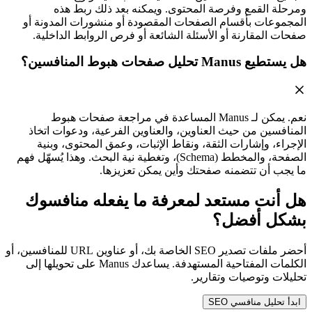
ومرحلة القمع وفرصة المحتوى. ويمكنه بعد ذلك ربط هذه
المجموعات بأقسام الصفحات المقصودة أو منشورات المدونة أو
صفحات المقارنة أو الأسئلة الشائعة أو فرص الروابط الداخلية.
هل يستطيع Manus تحليل صفحات هبوط المنافسين؟
نعم. يمكن لـ Manus المساعدة في مراجعة صفحات هبوط
المنافسين من حيث العناوين، والعناوين الفرعية، ودعوات اتخاذ
الإجراء، وإشارات الثقة، ونقاط الإثبات، وعمق المحتوى، وبنية
الصفحة، والمخطط (Schema)، وتغطية نية البحث. وهذا يُسهّل فهم
ما يجب أن تتضمنه صفحتك وأين يمكن تعزيزها.
هل أنت مستعد لمعرفة ما يفعله منافسوك
بشكل أفضل؟
أحضر ملفات تصدير SEO الخاصة بك، أو عناوين URL للمنافسين، أو
الكلمات المفتاحية المستهدفة. يساعدك Manus على تحويلها إلى
تحليلات وتوصيات وتقارير.
ابدأ تحليل منافسي SEO