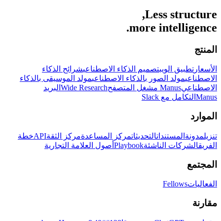
Less structure,
more intelligence.
المنتج
الأسعار
تطبيق الويب
تصميم الذكاء الاصطناعي
شرائح الذكاء
الاصطناعي
مولد الصور بالذكاء الاصطناعي
مولد الموسيقى بالذكاء
الاصطناعي
Manus مشغل المتصفح
Wide Research
البريد
Manus
التكامل مع Slack
الموارد
تنزيل
مدونة
المستندات
التحديثات
مركز المساعدة
مركز الثقة
API
خطة
الفريق
الشركات الناشئة
Playbook
أصول العلامة التجارية
المجتمع
الفعاليات
Fellows
مقارنة