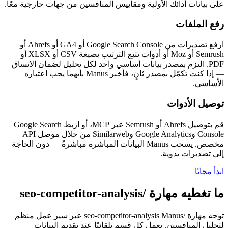
على بيانات أدائك الأولية ومقاييس المنافسين من جهات خارجية معًا.
رفع الملفات
ارفع تصديرات من Google Search Console أو GA4 أو Ahrefs أو
Semrush أو Moz أو أدوات تتبع الترتيب بصيغة CSV أو XLSX أو
PDF. التزم بمصدر بيانات أساسي واحد لكل تحليل لضمان الاتساق
— إذا كنت تكمّل بمصدر ثانٍ، فأخبر Manus بأيهما يجب اعتباره
الأساسي.
توصيل الأدوات
قم بتوصيل Ahrefs أو Semrush عبر MCP، أو اربط Google Search
Console وGoogle Analytics وSimilarweb من خلال موصل API
مخصص. يسحب Manus البيانات المباشرة مباشرةً — دون الحاجة
إلى تصديرات يدوية.
ابدأ مجانًا
ما تغطيه مهارة /seo-competitor-analysis
توجه مهارة /seo-competitor-analysis Manus عبر سير عمل منظم
لتحليل المنافسين. يعمل كل قسم تلقائيًا عند تقديم البيانات