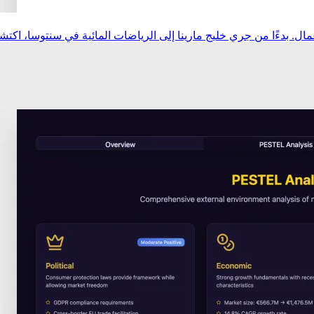
ل. بدءًا من جري خليج مارينا إلى الرياضات المائية في سنتوسا، اك