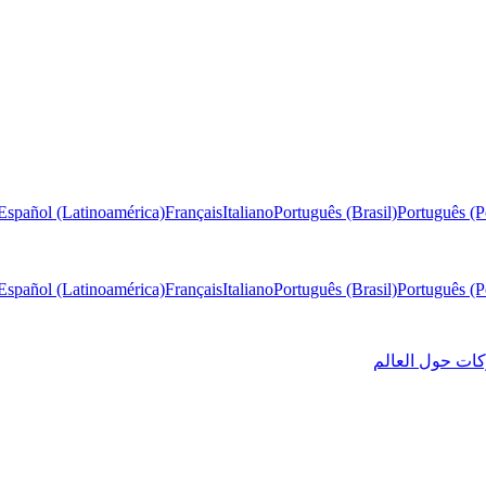
Español (Latinoamérica)
Français
Italiano
Português (Brasil)
Português (P
Español (Latinoamérica)
Français
Italiano
Português (Brasil)
Português (P