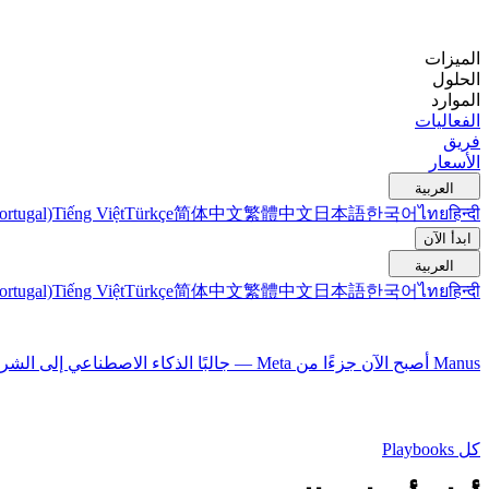
الميزات
الحلول
الموارد
الفعاليات
فريق
الأسعار
العربية
ortugal)
Tiếng Việt
Türkçe
简体中文
繁體中文
日本語
한국어
ไทย
हिन्दी
ابدأ الآن
العربية
ortugal)
Tiếng Việt
Türkçe
简体中文
繁體中文
日本語
한국어
ไทย
हिन्दी
Manus أصبح الآن جزءًا من Meta — جالبًا الذكاء الاصطناعي إلى الشركات حول العالم
كل Playbooks