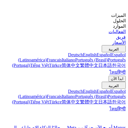
الميزات
الحلول
الموارد
الفعاليات
فريق
الأسعار
العربية
Deutsch
English
Español
Español
(Latinoamérica)
Français
Italiano
Português (Brasil)
Português
(Portugal)
Tiếng Việt
Türkçe
简体中文
繁體中文
日本語
한국어
ไทย
हिन्दी
ابدأ الآن
العربية
Deutsch
English
Español
Español
(Latinoamérica)
Français
Italiano
Português (Brasil)
Português
(Portugal)
Tiếng Việt
Türkçe
简体中文
繁體中文
日本語
한국어
ไทย
हिन्दी
Manus أصبح الآن جزءًا من Meta — جالبًا الذكاء الاصطناعي إلى