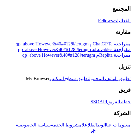
المجتمع
الفعاليات
Fellows
مقارنة
مقراجعة ChatGPTaم terugm/ا128##40&qp_above However
مقراجعة Lovableaم terugm/ا128##40&qp_above However
مقراجعة Replitaم terugm/ا128##40&qp_above However
تنزيل
تطبيق الهاتف المحمول
تطبيق سطح المكتب
My Browser
فريق
خطة الفريق
API
SSO
الشركة
معلومات عنا
الوظائف
للإعلام
شروط الخدمة
سياسة الخصوصية