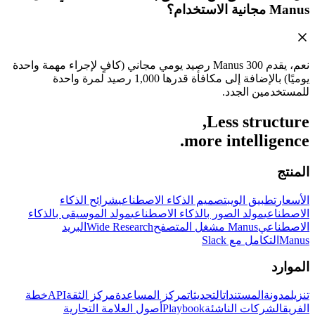
Manus مجانية الاستخدام؟
نعم، يقدم Manus 300 رصيد يومي مجاني (كافٍ لإجراء مهمة واحدة
يوميًا) بالإضافة إلى مكافأة قدرها 1,000 رصيد لمرة واحدة
للمستخدمين الجدد.
Less structure,
more intelligence.
المنتج
الأسعار
تطبيق الويب
تصميم الذكاء الاصطناعي
شرائح الذكاء
الاصطناعي
مولد الصور بالذكاء الاصطناعي
مولد الموسيقى بالذكاء
الاصطناعي
Manus مشغل المتصفح
Wide Research
البريد
Manus
التكامل مع Slack
الموارد
تنزيل
مدونة
المستندات
التحديثات
مركز المساعدة
مركز الثقة
API
خطة
الفريق
الشركات الناشئة
Playbook
أصول العلامة التجارية